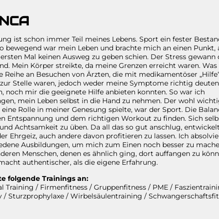
ANCA
g ist schon immer Teil meines Lebens. Sport ein fester Bestand
o bewegend war mein Leben und brachte mich an einen Punkt,
ersten Mal keinen Ausweg zu geben schien. Der Stress gewann 
d. Mein Körper streikte, da meine Grenzen erreicht waren. Was 
e Reihe an Besuchen von Ärzten, die mit medikamentöser „Hilfe
 zur Stelle waren, jedoch weder meine Symptome richtig deuten
, noch mir die geeignete Hilfe anbieten konnten. So war ich
en, mein Leben selbst in die Hand zu nehmen. Der wohl wichti
er eine Rolle in meiner Genesung spielte, war der Sport. Die Balan
n Entspannung und dem richtigen Workout zu finden. Sich selb
und Achtsamkeit zu üben. Da all das so gut anschlug, entwickelt
der Ehrgeiz, auch andere davon profitieren zu lassen. Ich absolvie
iedene Ausbildungen, um mich zum Einen noch besser zu mach
eren Menschen, denen es ähnlich ging, dort auffangen zu könn
macht authentischer, als die eigene Erfahrung.
te folgende Trainings an:
l Training / Firmenfitness / Gruppenfitness / PME / Faszientrain
y / Sturzprophylaxe / Wirbelsäulentraining / Schwangerschaftsfi