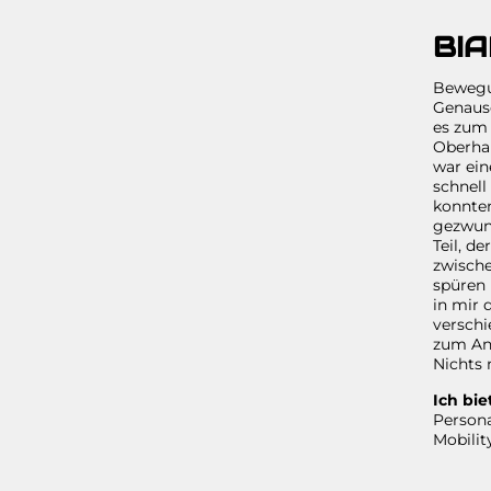
BI
Bewegun
Genaus
es zum 
Oberhan
war ein
schnell
konnten
gezwung
Teil, d
zwische
spüren 
in mir 
versch
zum And
Nichts 
Ich bie
Persona
Mobilit