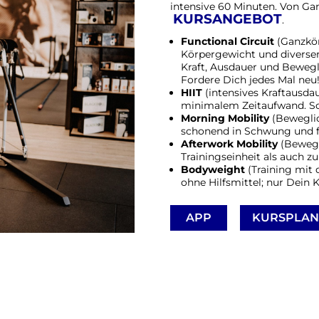
intensive 60 Minuten. Von Gan
KURSANGEBOT
.
Functional Circuit
(Ganzkör
Körpergewicht und diversen 
Kraft, Ausdauer und Bewegli
Fordere Dich jedes Mal neu
HIIT
(intensives Kraftaus
minimalem Zeitaufwand. So 
Morning Mobility
(Beweglic
schonend in Schwung und fö
Afterwork Mobility
(Bewegl
Trainingseinheit als auch 
Bodyweight
(Training mit
ohne Hilfsmittel; nur Dein 
APP
KURSPLAN