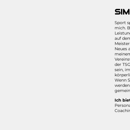
SI
Sport s
mich. B
Leistun
auf de
Meister
Neues a
meinem 
Vereins
der TSG
sein, i
körperl
Wenn Si
werden 
gemein
Ich bie
Persona
Coachin