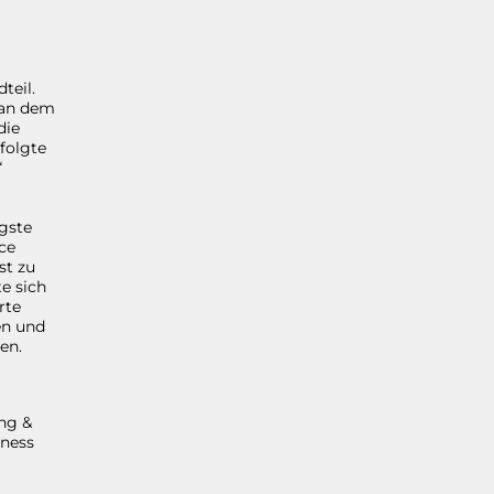
teil.
 an dem
die
folgte
“
gste
ce
st zu
e sich
rte
en und
en.
ing &
tness