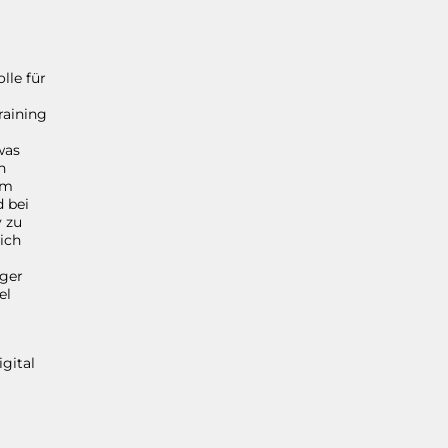
lle für
raining
was
n
em
 bei
v zu
ich
iger
el
igital