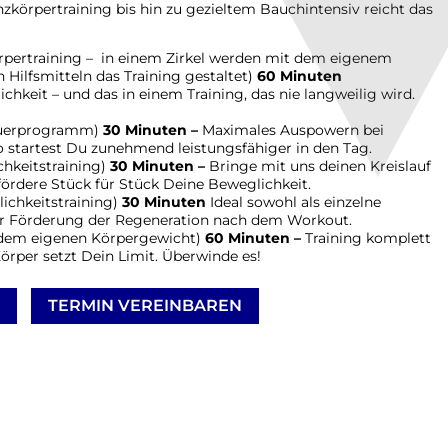
zkörpertraining bis hin zu gezieltem Bauchintensiv reicht das
pertraining – in einem Zirkel werden mit dem eigenem
Hilfsmitteln das Training gestaltet)
60 Minuten
chkeit – und das in einem Training, das nie langweilig wird.
!
dauerprogramm)
30 Minuten –
Maximales Auspowern bei
startest Du zunehmend leistungsfähiger in den Tag.
hkeitstraining)
30 Minuten –
Bringe mit uns deinen Kreislauf
rdere Stück für Stück Deine Beweglichkeit.
ichkeitstraining)
30 Minuten
Ideal sowohl als einzelne
zur Förderung der Regeneration nach dem Workout.
 dem eigenen Körpergewicht)
60 Minuten –
Training komplett
Körper setzt Dein Limit. Überwinde es!
TERMIN VEREINBAREN