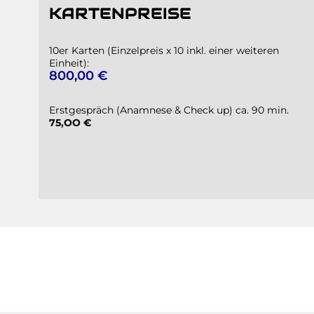
KARTENPREISE
10er Karten (Einzelpreis x 10 inkl. einer weiteren
Einheit):
800,00 €
Erstgespräch (Anamnese & Check up) ca. 90 min.
7
5,OO €