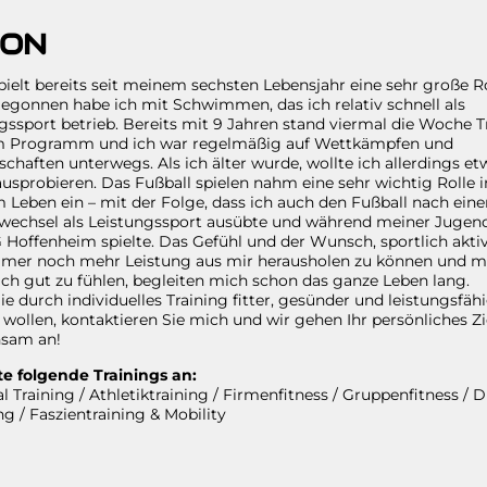
MON
pielt bereits seit meinem sechsten Lebensjahr eine sehr große Ro
egonnen habe ich mit Schwimmen, das ich relativ schnell als
gssport betrieb. Bereits mit 9 Jahren stand viermal die Woche T
m Programm und ich war regelmäßig auf Wettkämpfen und
schaften unterwegs. Als ich älter wurde, wollte ich allerdings et
usprobieren. Das Fußball spielen nahm eine sehr wichtig Rolle i
Leben ein – mit der Folge, dass ich auch den Fußball nach ein
wechsel als Leistungssport ausübte und während meiner Jugend
 Hoffenheim spielte. Das Gefühl und der Wunsch, sportlich akti
mmer noch mehr Leistung aus mir herausholen zu können und m
ich gut zu fühlen, begleiten mich schon das ganze Leben lang.
e durch individuelles Training fitter, gesünder und leistungsfäh
wollen, kontaktieren Sie mich und wir gehen Ihr persönliches Zi
sam an!
te folgende Trainings an:
l Training / Athletiktraining / Firmenfitness / Gruppenfitness / D
g / Faszientraining & Mobility